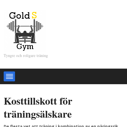
Tyngre och roligare träning
Kosttillskott för
träningsälskare
De flesta vet att träning i kombination av en näringsrik