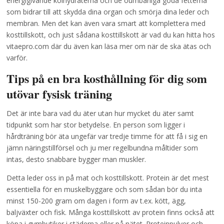
energigivande kolhydraterna och de oumbärliga goda fetterna
som bidrar till att skydda dina organ och smörja dina leder och
membran. Men det kan även vara smart att komplettera med
kosttillskott, och just sådana kosttillskott är vad du kan hitta hos
vitaepro.com där du även kan läsa mer om när de ska ätas och
varför.
Tips på en bra kosthållning för dig som
utövar fysisk träning
Det är inte bara vad du äter utan hur mycket du äter samt
tidpunkt som har stor betydelse. En person som ligger i
hårdträning bör äta ungefär var tredje timme för att få i sig en
jämn näringstillförsel och ju mer regelbundna måltider som
intas, desto snabbare bygger man muskler.
Detta leder oss in på mat och kosttillskott. Protein är det mest
essentiella för en muskelbyggare och som sådan bör du inta
minst 150-200 gram om dagen i form av t.ex. kött, ägg,
baljväxter och fisk. Många kosttillskott av protein finns också att
köpa i gymbutiker i städerna eller på nätet. Proteinpulver och