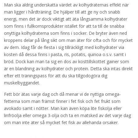
Man ska aldrig underskatta värdet av kolhydraternas effekt när
man ligger i hårdträning. De hjälper till att ge ny och snabb
energi, men det är dock viktigt att äta långsamma kolhydrater
som finns i fullkornsprodukter istället för att ta till de snabba
onyttiga kolhydraterna som finns i socker. De bryter även ned
kroppens delar på lång sikt om man äter för ofta och för mycket
av dem. Idag får de flesta i sig tillräckligt med kolhydrater via
kosten då dessa finns i pasta, ris, potatis, quinoa o.s.v. samt i
bröd. Dock kan man ta sig en dos av kosttillskottet gainer som
är en blandning av kolhydrater och protein. Detta ska intas direkt
efter ett träningspass för att du ska tillgodogöra dig
muskelbyggandet.
Fett bör ätas varje dag och då menar vi de nyttiga omega-
fetterna som man främst finner i fet fisk och fet frukt som
avokado samt i nötter. Man kan även köpa lite fiskolja eller
linfröolja eller omega 3-olja och ta en matsked av det varje dag
om man inte äter så mycket fet fisk av allehanda orsaker.