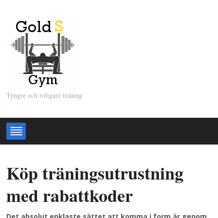
Tyngre och roligare träning
Köp träningsutrustning
med rabattkoder
Det absolut enklaste sättet att komma i form är genom