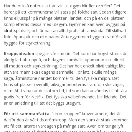
Har du också noterat att antalet utegym blir fler och fler? Det
beror på att kommunerna vill satsa på folkhälsan. Sedan tidigare
finns elljusspår på många platser i landet, och på en del platser
kompletteras dessa med utegym. Gymmen kan även byggas
på
idrottsplatser
, och är nästan alltid gratis att använda. Till skillnad
från löparspår och dito banor är utegymmen byggda framför allt
byggda för styrketräning.
Kroppsidealen
speglar vår samtid. Det som har högst status är
aldrig lätt att uppnå, och dagens samhälle uppmanar inte direkt
till motion och styrketräning. Det har helt enkelt blivit väldigt lätt
att vara människa i dagens samhälle. För lätt, skulle många
säga, åtminstone när det kommer till den fysiska miljön. Det
finns sittplatser överallt, bilvägar prioriteras framför cykelvägar,
m.m. Att träna tar dessutom tid, tid som kan användas till att äta
godis framför Netflix. Det fysiska välbefinnandet blir lidande. Det
är en anledning till att det byggs utegym.
För att sammanfatta:
”drömkroppen” kräver arbete, det är
därför den är vår tids drömkropp. Men den som är stark kommer
att få det lättare i vardagen på många sätt. Även om tunga lyft