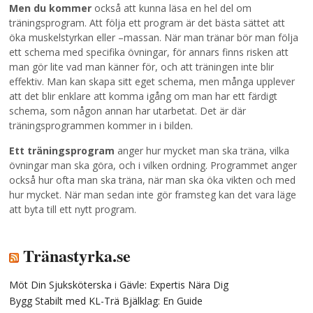
Men du kommer
också att kunna läsa en hel del om
träningsprogram. Att följa ett program är det bästa sättet att
öka muskelstyrkan eller –massan. När man tränar bör man följa
ett schema med specifika övningar, för annars finns risken att
man gör lite vad man känner för, och att träningen inte blir
effektiv. Man kan skapa sitt eget schema, men många upplever
att det blir enklare att komma igång om man har ett färdigt
schema, som någon annan har utarbetat. Det är där
träningsprogrammen kommer in i bilden.
Ett träningsprogram
anger hur mycket man ska träna, vilka
övningar man ska göra, och i vilken ordning. Programmet anger
också hur ofta man ska träna, när man ska öka vikten och med
hur mycket. När man sedan inte gör framsteg kan det vara läge
att byta till ett nytt program.
Tränastyrka.se
Möt Din Sjuksköterska i Gävle: Expertis Nära Dig
Bygg Stabilt med KL-Trä Bjälklag: En Guide