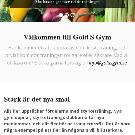
Matkassar ger mer tid åt träningen
Välkommen till Gold S Gym
Här kommer du att kunna läsa om kost, träning, och
prylar som gör träningen roligare eller säkrare. Vad vill
du läsa om? Skicka gärna förslag till
info@goldsgym.se
.
Stark är det nya smal
Allt fler upptäcker fördelarna med styrketräning. Nya
gym öppnar, styrketräningsklubbarna får nya
medlemmar, och allt fler börjar träna crossfit. Det är bara
några exempel på att fler än någonsin vill bli starkare.